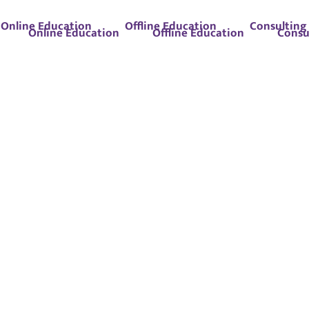
Online Education
Offline Education
Consulting
Online Education
Offline Education
Consu