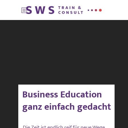
Business Education
Spring Dances
ganz einfach gedacht
Die Zeit ist endlich reif für neue Wege